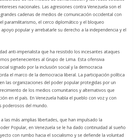
tereses nacionales. Las agresiones contra Venezuela son el
as grandes cadenas de medios de comunicación occidental con
el paramilitarismo, el cerco diplomático y el bloqueo
poyo popular y arrebatarle su derecho a la independencia y el
ad anti-imperialista que ha resistido los incesantes ataques
rnos pertenecientes al Grupo de Lima. Esta ofensiva
ocial signado por la inclusión social y la democracia
da el marco de la democracia liberal. La participación política
 en las organizaciones del poder popular protegidas por un
ecimiento de los medios comunitarios y alternativos que
ón en el país. En Venezuela habla el pueblo con voz y con
ás poderosos del mundo.
 a las más amplias libertades, que han impulsado la
 Poder Popular, en Venezuela se le ha dado continuidad al sueño
ecto con rumbo hacia el socialismo y se defiende la voluntad