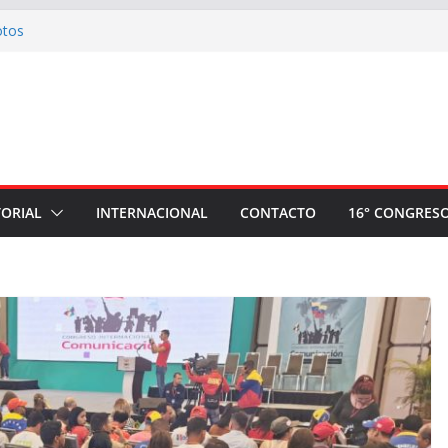
otos
comité nacional de apoyo a la plancha
Ahora Nación
ria: Invitación a la Misa de Honras por el
r Sindical Mario Huaman Rivera
l plantón a la espera de la sentencia contra
 camarada Pedro Huilca Tecse
números artísticos realizados en el evento
TORIAL
INTERNACIONAL
CONTACTO
16° CONGRES