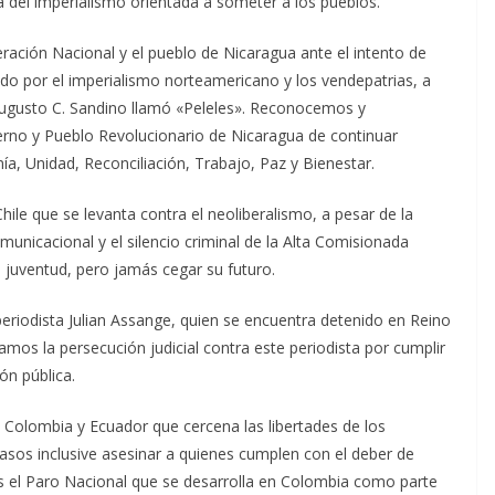
a del imperialismo orientada a someter a los pueblos.
eración Nacional y el pueblo de Nicaragua ante el intento de
do por el imperialismo norteamericano y los vendepatrias, a
Augusto C. Sandino llamó «Peleles». Reconocemos y
erno y Pueblo Revolucionario de Nicaragua de continuar
, Unidad, Reconciliación, Trabajo, Paz y Bienestar.
le que se levanta contra el neoliberalismo, a pesar de la
unicacional y el silencio criminal de la Alta Comisionada
a juventud, pero jamás cegar su futuro.
 periodista Julian Assange, quien se encuentra detenido en Reino
amos la persecución judicial contra este periodista por cumplir
ón pública.
Colombia y Ecuador que cercena las libertades de los
casos inclusive asesinar a quienes cumplen con el deber de
s el Paro Nacional que se desarrolla en Colombia como parte