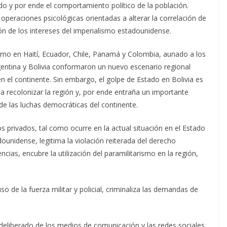
o y por ende el comportamiento político de la población.
 operaciones psicológicas orientadas a alterar la correlación de
ión de los intereses del imperialismo estadounidense.
ismo en Haití, Ecuador, Chile, Panamá y Colombia, aunado a los
Argentina y Bolivia conformaron un nuevo escenario regional
 el continente. Sin embargo, el golpe de Estado en Bolivia es
 a recolonizar la región y, por ende entraña un importante
de las luchas democráticas del continente.
s privados, tal como ocurre en la actual situación en el Estado
adounidense, legitima la violación reiterada del derecho
ncias, encubre la utilización del paramilitarismo en la región,
so de la fuerza militar y policial, criminaliza las demandas de
 deliberado de los medios de comunicación y las redes sociales