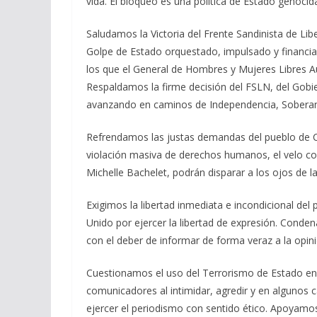
vida. El bloqueo es una política de Estado genocid
Saludamos la Victoria del Frente Sandinista de Lib
Golpe de Estado orquestado, impulsado y financia
los que el General de Hombres y Mujeres Libres 
Respaldamos la firme decisión del FSLN, del Gobi
avanzando en caminos de Independencia, Soberanía
Refrendamos las justas demandas del pueblo de Chi
violación masiva de derechos humanos, el velo com
Michelle Bachelet, podrán disparar a los ojos de l
Exigimos la libertad inmediata e incondicional del
Unido por ejercer la libertad de expresión. Conden
con el deber de informar de forma veraz a la opini
Cuestionamos el uso del Terrorismo de Estado en 
comunicadores al intimidar, agredir y en algunos 
ejercer el periodismo con sentido ético. Apoyamo