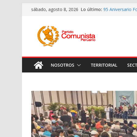
Saltar
Lo último:
95 Aniversario F
sábado, agosto 8, 2026
al
Instalación del 
presidencial de 
contenido
Honrando la Memo
Camarada y Líde
Continuando en e
los asesinos del
Imagines de los 
de aniversario
NOSOTROS
TERRITORIAL
SEC