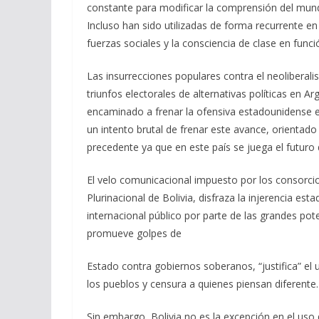
constante para modificar la comprensión del mund
Incluso han sido utilizadas de forma recurrente en
fuerzas sociales y la consciencia de clase en func
Las insurrecciones populares contra el neoliberal
triunfos electorales de alternativas políticas en 
encaminado a frenar la ofensiva estadounidense en
un intento brutal de frenar este avance, orientado
precedente ya que en este país se juega el futuro 
El velo comunicacional impuesto por los consorcio
Plurinacional de Bolivia, disfraza la injerencia est
internacional público por parte de las grandes pote
promueve golpes de
Estado contra gobiernos soberanos, “justifica” el u
los pueblos y censura a quienes piensan diferente.
Sin embargo, Bolivia no es la excepción en el uso