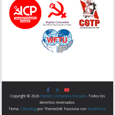
Copyright © 2026
Partido Comunista Peruano
. Todos los
derechos reservados.
Tema:
ColorMag
por ThemeGrill. Funciona con
WordPress
.