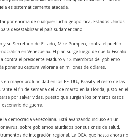
uela es sistemáticamente atacada.
r por encima de cualquier lucha geopolítica, Estados Unidos
para desestabilizar el país sudamericano.
mp y su Secretario de Estado, Mike Pompeo, contra el pueblo
ocrática en Venezuela». El plan surge luego de que la Fiscalía
ia contra el presidente Maduro y 12 miembros del gobierno
 poner su captura valorarla en millones de dólares.
us en mayor profundidad en los EE. UU., Brasil y el resto de las
ante el fin de semana del 7 de marzo en la Florida, justo en el
rse por salvar vidas, puesto que surgían los primeros casos
 escenario de guerra.
 la democracia venezolana. Está avanzando incluso en un
virus, sobre gobiernos aturdidos por sus crisis de salud,
trumentos de integración regional. La OEA, que hasta ahora no