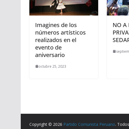
Imagines de los
NO A 
números artísticos
PRIVA
realizados en el
SEDA
evento de
septiem
aniversario
octubre 25, 2023
Copyright © 2026
Partido Comunista Peruano
. Todos