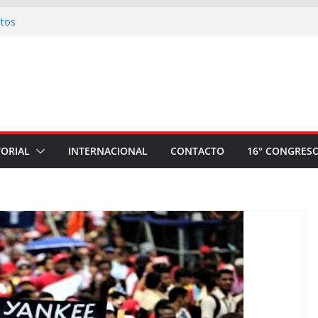
otos
omité nacional de apoyo a la plancha
Ahora Nación
ria: Invitación a la Misa de Honras por el
 Sindical Mario Huaman Rivera
 plantón a la espera de la sentencia contra
 camarada Pedro Huilca Tecse
úmeros artísticos realizados en el evento
TORIAL
INTERNACIONAL
CONTACTO
16° CONGRES