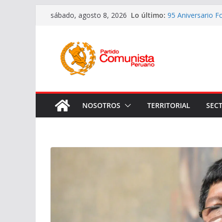
Saltar
Lo último:
95 Aniversario F
sábado, agosto 8, 2026
al
Instalación del 
presidencial de 
contenido
Honrando la Memo
Camarada y Líde
Continuando en e
los asesinos del
Imagines de los 
de aniversario
NOSOTROS
TERRITORIAL
SEC