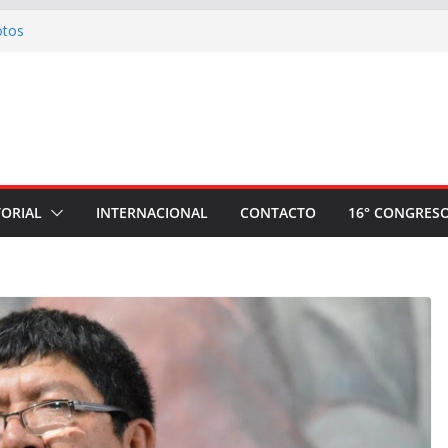
otos
comité nacional de apoyo a la plancha
Ahora Nación
ria: Invitación a la Misa de Honras por el
r Sindical Mario Huaman Rivera
l plantón a la espera de la sentencia contra
 camarada Pedro Huilca Tecse
números artísticos realizados en el evento
TORIAL
INTERNACIONAL
CONTACTO
16° CONGRES