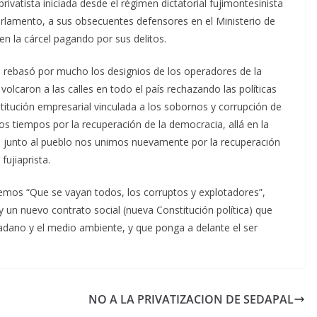
privatista iniciada desde el régimen dictatorial fujimontesinista
parlamento, a sus obsecuentes defensores en el Ministerio de
n la cárcel pagando por sus delitos.
ma rebasó por mucho los designios de los operadores de la
olcaron a las calles en todo el país rechazando las políticas
itución empresarial vinculada a los sobornos y corrupción de
os tiempos por la recuperación de la democracia, allá en la
es junto al pueblo nos unimos nuevamente por la recuperación
fujiaprista.
nemos “Que se vayan todos, los corruptos y explotadores”,
 un nuevo contrato social (nueva Constitución política) que
dano y el medio ambiente, y que ponga a delante el ser
NO A LA PRIVATIZACION DE SEDAPAL