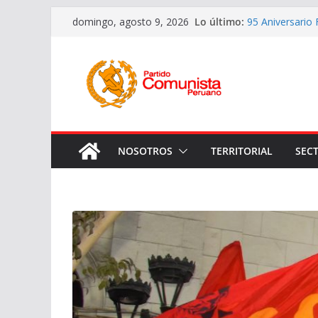
Saltar
Lo último:
95 Aniversario
domingo, agosto 9, 2026
al
Instalación del
presidencial d
contenido
Honrando la Mem
Camarada y Líd
Continuando en 
los asesinos d
Imagines de los
de aniversario
NOSOTROS
TERRITORIAL
SEC