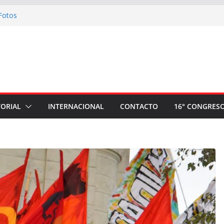
 Fotos
 comité nacional de apoyo a la plancha
e Ahora Nación
oria: Invitación a la Misa de Honras por el
er Sindical Mario Huaman Rivera
el plantón a la espera de la sentencia contra
el camarada Pedro Huilca Tecse
 números artísticos realizados en el evento
TORIAL
INTERNACIONAL
CONTACTO
16° CONGRES