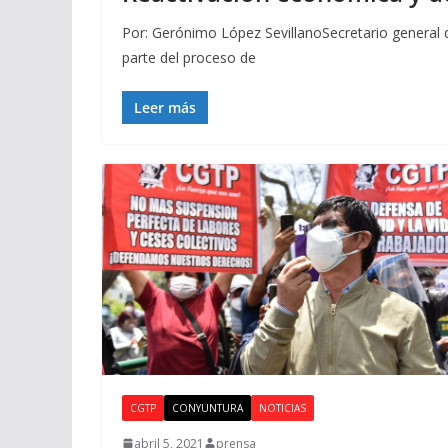
Por: Gerónimo López SevillanoSecretario general 
parte del proceso de
Leer más
CGTP
CONYUNTURA
NOTICIAS
abril 5, 2021
prensa