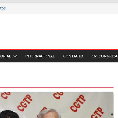
otos
omité nacional de apoyo a la plancha
Ahora Nación
ria: Invitación a la Misa de Honras por el
 Sindical Mario Huaman Rivera
 plantón a la espera de la sentencia contra
 camarada Pedro Huilca Tecse
úmeros artísticos realizados en el evento
TORIAL
INTERNACIONAL
CONTACTO
16° CONGRES